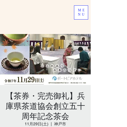
ME
NU
【茶券・完売御礼】兵
庫県茶道協会創立五十
周年記念茶会
11月29日(土)
  |  
神戸市