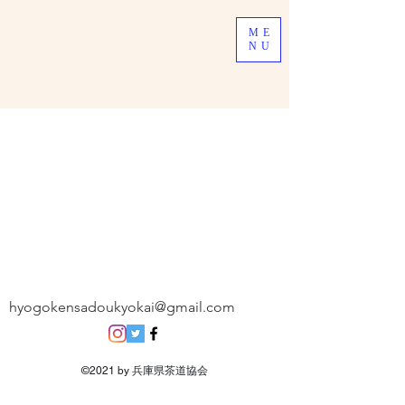
ME
NU
hyogokensadoukyokai@gmail.com
©2021 by 兵庫県茶道協会